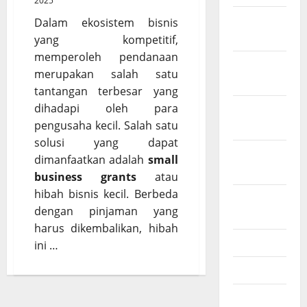
2025
Februari
Dalam ekosistem bisnis
2026
yang kompetitif,
memperoleh pendanaan
Desember
merupakan salah satu
2025
tantangan terbesar yang
dihadapi oleh para
November
pengusaha kecil. Salah satu
2025
solusi yang dapat
Oktober
dimanfaatkan adalah
small
2025
business grants
atau
hibah bisnis kecil. Berbeda
Agustus
dengan pinjaman yang
2025
harus dikembalikan, hibah
Juli 2025
ini …
Mei 2025
Maret