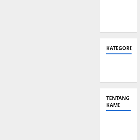
Privasi
Peta
Situs
KATEGORI
Small
Business
TENTANG
KAMI
Small
Business