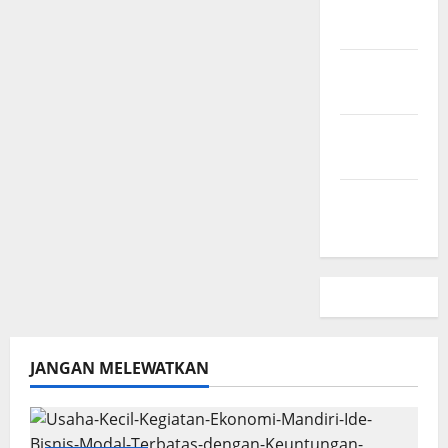
Hubungi
Kami
Peta
Situs
Kebijakan
Privasi
Beriklan
Disini
JANGAN MELEWATKAN