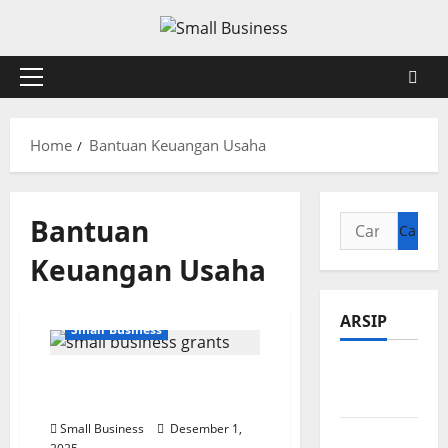
Skip
to
content
Primary
Menu
Home
Bantuan Keuangan Usaha
Bantuan
Cari
untuk:
Keuangan Usaha
ARSIP
Small Business
Agustus
Hibah untuk Bisnis Kecil:
2026
Cara Mendapatkan Dana
Small Business
Desember 1,
Juli 2026