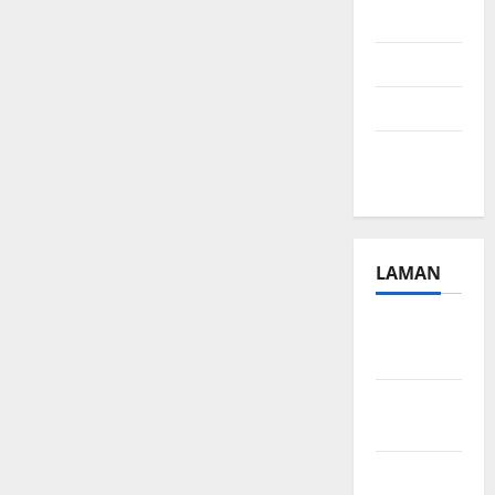
2024
Juli 2024
April 2024
Januari
2024
LAMAN
Beriklan
Disini
Hubungi
Kami
Kebijakan