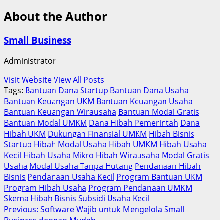
About the Author
Small Business
Administrator
Visit Website
View All Posts
Tags:
Bantuan Dana Startup
Bantuan Dana Usaha
Bantuan Keuangan UKM
Bantuan Keuangan Usaha
Bantuan Keuangan Wirausaha
Bantuan Modal Gratis
Bantuan Modal UMKM
Dana Hibah Pemerintah
Dana
Hibah UKM
Dukungan Finansial UMKM
Hibah Bisnis
Startup
Hibah Modal Usaha
Hibah UMKM
Hibah Usaha
Kecil
Hibah Usaha Mikro
Hibah Wirausaha
Modal Gratis
Usaha
Modal Usaha Tanpa Hutang
Pendanaan Hibah
Bisnis
Pendanaan Usaha Kecil
Program Bantuan UKM
Program Hibah Usaha
Program Pendanaan UMKM
Skema Hibah Bisnis
Subsidi Usaha Kecil
Post
Previous:
Software Wajib untuk Mengelola Small
Business dengan Mudah