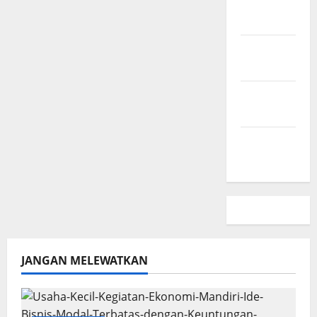
Hubungi
Kami
Peta
Situs
Kebijakan
Privasi
Beriklan
Disini
JANGAN MELEWATKAN