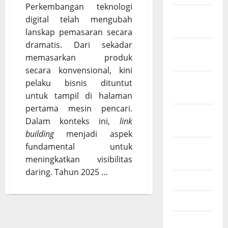
Perkembangan teknologi
Februari
digital telah mengubah
2026
lanskap pemasaran secara
dramatis. Dari sekadar
Desember
memasarkan produk
2025
secara konvensional, kini
November
pelaku bisnis dituntut
2025
untuk tampil di halaman
pertama mesin pencari.
Oktober
Dalam konteks ini,
link
2025
building
menjadi aspek
fundamental untuk
Agustus
meningkatkan visibilitas
2025
daring. Tahun 2025 …
Juli 2025
Mei 2025
Maret