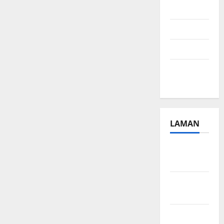
2024
Juli 2024
April 2024
Januari
2024
LAMAN
Beriklan
Disini
Hubungi
Kami
Kebijakan