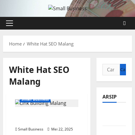
Skip
to
content
Primary
Menu
Home
White Hat SEO Malang
White Hat SEO
Cari
untuk:
Malang
ARSIP
Small Business
Agustus
Software Link Building
2026
Malang Terbaik 2025
Small Business
Mei 22, 2025
Juli 2026