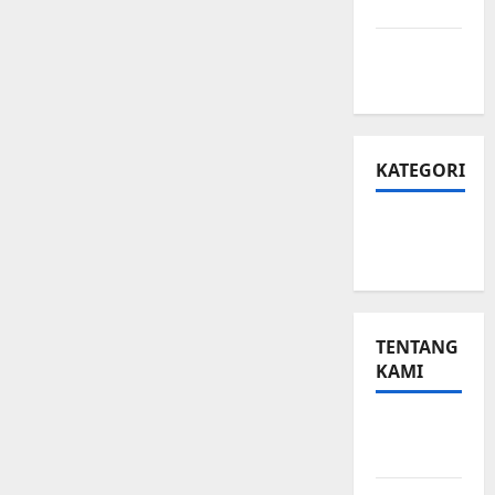
Privasi
Peta
Situs
KATEGORI
Small
Business
TENTANG
KAMI
Small
Business