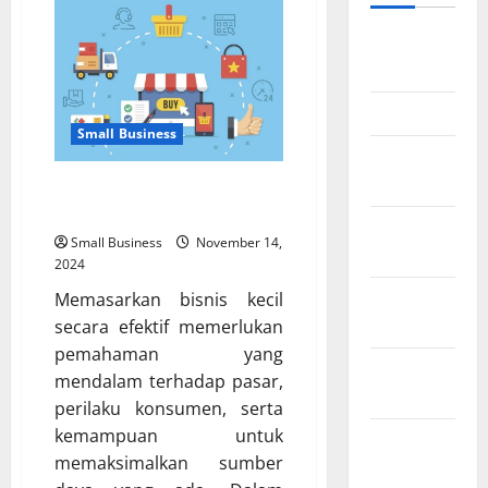
Agustus
2026
Juli 2026
Small Business
Februari
2026
Strategi Pemasaran Efektif
untuk Bisnis Kecil
Desember
Small Business
November 14,
2025
2024
November
Memasarkan bisnis kecil
2025
secara efektif memerlukan
pemahaman yang
Oktober
mendalam terhadap pasar,
2025
perilaku konsumen, serta
kemampuan untuk
Agustus
memaksimalkan sumber
2025