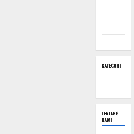
Hubungi
Kami
Kebijakan
Privasi
Peta Situs
KATEGORI
Small
Business
TENTANG
KAMI