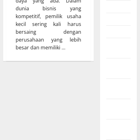
daya yang ada. Dalam
Juli 2025
dunia bisnis yang
kompetitif, pemilik usaha
Mei 2025
kecil sering kali harus
Maret 2025
bersaing dengan
perusahaan yang lebih
Februari
besar dan memiliki …
2025
Januari
2025
Desember
2024
November
2024
Oktober
2024