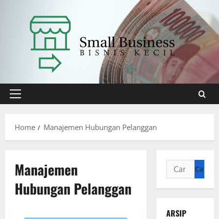
Skip
to
content
Primary
Menu
Home
Manajemen Hubungan Pelanggan
Manajemen
Cari
untuk:
Hubungan Pelanggan
ARSIP