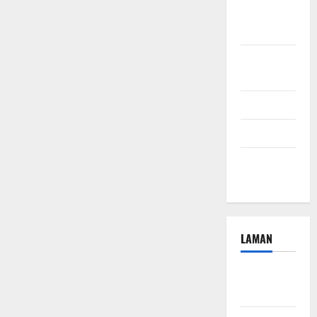
September
2024
Agustus
2024
Juli 2024
April 2024
Januari
2024
LAMAN
Beriklan
Disini