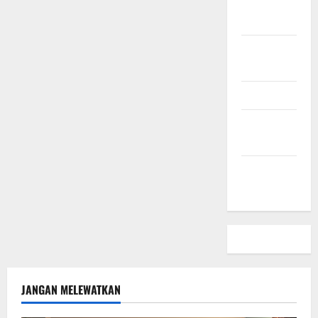
Small
Business
Hubungi
Kami
Peta Situs
Kebijakan
Privasi
Beriklan
Disini
JANGAN MELEWATKAN