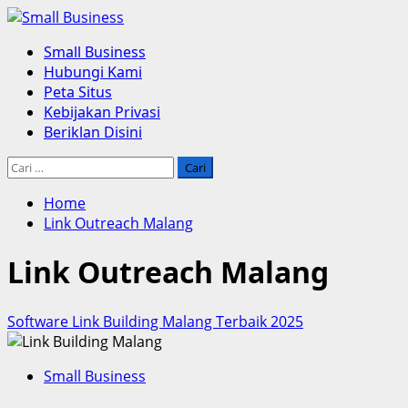
Skip
to
Primary
Small Business
content
Menu
Hubungi Kami
Peta Situs
Kebijakan Privasi
Beriklan Disini
Cari
untuk:
Home
Link Outreach Malang
Link Outreach Malang
Software Link Building Malang Terbaik 2025
Small Business