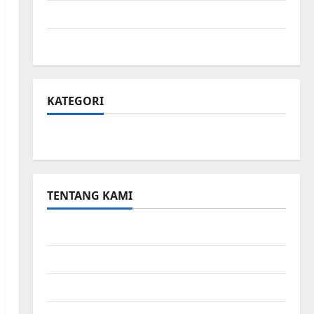
Kebijakan Privasi
Peta Situs
KATEGORI
Small Business
TENTANG KAMI
Small Business
Hubungi Kami
Peta Situs