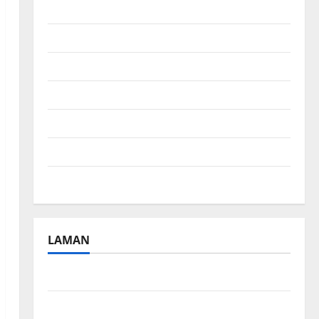
November 2024
Oktober 2024
September 2024
Agustus 2024
Juli 2024
April 2024
Januari 2024
LAMAN
Beriklan Disini
Hubungi Kami