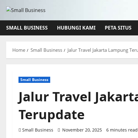
Skip
to
content
SMALL BUSINESS
HUBUNGI KAMI
PETA SITUS
Home
Small Business
Jalur Travel Jakarta Lampung Ter
Small Business
Jalur Travel Jaka
Terupdate
Small Business
November 20, 2025
6 minutes read