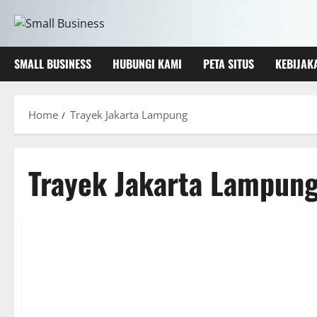
Skip
to
content
SMALL BUSINESS
HUBUNGI KAMI
PETA SITUS
KEBIJAK
Home
Trayek Jakarta Lampung
Trayek Jakarta Lampun