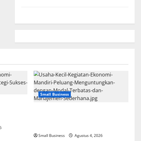
Kebijakan Privasi
Beriklan Disini
Small Business
i Mandiri:
ses dengan
Usaha Kecil Kegiatan Ekonomi Mandiri:
Peluang Menguntungkan dengan Modal
Terbatas dan Manajemen Sederhana
6
Small Business
Agustus 4, 2026