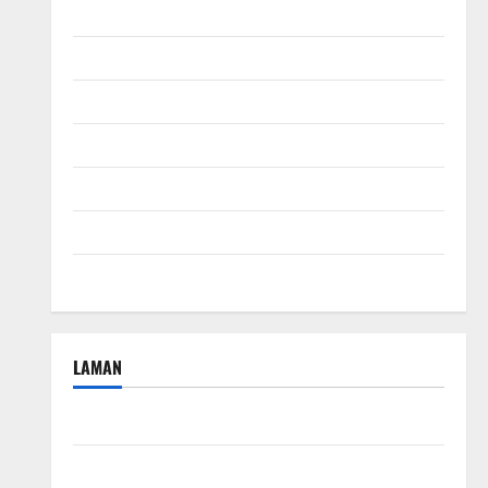
November 2024
Oktober 2024
September 2024
Agustus 2024
Juli 2024
April 2024
Januari 2024
LAMAN
Beriklan Disini
Hubungi Kami