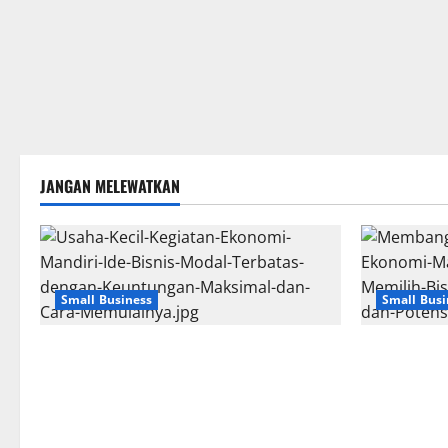
JANGAN MELEWATKAN
Small Business
Small Busi
Usaha Kecil Kegiatan Ekonomi Mandiri:
Membangun 
Ide Bisnis Modal Terbatas dengan
Ekonomi Man
Keuntungan Maksimal dan Cara
Memilih Bis
Memulainya
dan Potensi