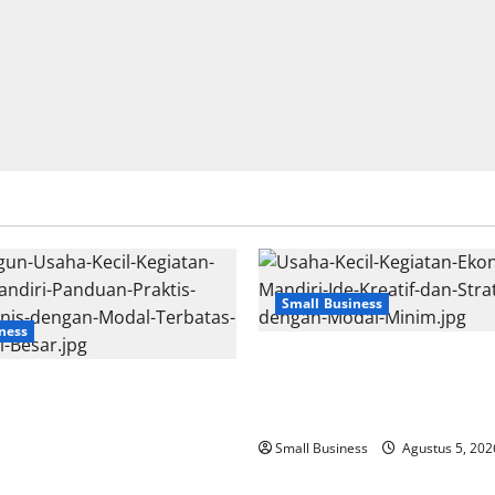
Small Business
ness
Usaha Kecil Kegiatan Ekonom
Usaha Kecil Kegiatan
Ide Kreatif dan Strategi Suk
diri: Panduan Praktis
Modal Minim
nis dengan Modal Terbatas
Small Business
Agustus 5, 202
 Besar