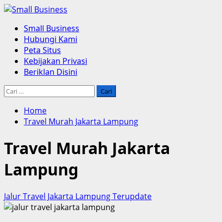
Skip
to
Primary
Small Business
content
Menu
Hubungi Kami
Peta Situs
Kebijakan Privasi
Beriklan Disini
Cari
untuk:
Home
Travel Murah Jakarta Lampung
Travel Murah Jakarta
Lampung
Jalur Travel Jakarta Lampung Terupdate