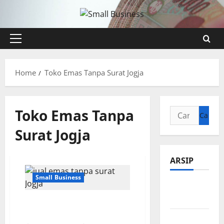
Skip
to
content
Primary
Menu
Home
Toko Emas Tanpa Surat Jogja
Toko Emas Tanpa
Cari
untuk:
Surat Jogja
ARSIP
Small Business
Agustus
2026
Tempat Terbaik Jual Emas
Tanpa Surat di Jogja
Juli 2026