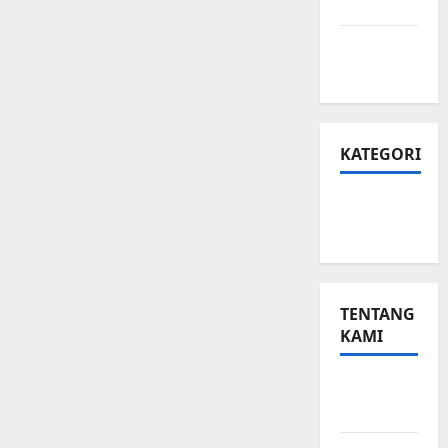
Privasi
Peta
Situs
KATEGORI
Small
Business
TENTANG
KAMI
Small
Business