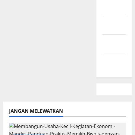
Hubungi
Kami
Peta
Situs
Kebijakan
Privasi
Beriklan
Disini
JANGAN MELEWATKAN