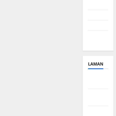
2024
Juli 2024
April 2024
Januari
2024
LAMAN
Beriklan
Disini
Hubungi
Kami
Kebijakan