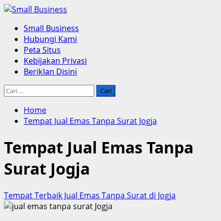
Skip
to
Primary
Small Business
content
Menu
Hubungi Kami
Peta Situs
Kebijakan Privasi
Beriklan Disini
Cari
untuk:
Home
Tempat Jual Emas Tanpa Surat Jogja
Tempat Jual Emas Tanpa
Surat Jogja
Tempat Terbaik Jual Emas Tanpa Surat di Jogja