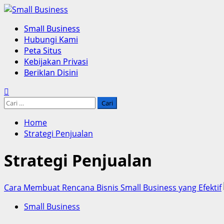
Skip
to
Primary
Small Business
content
Menu
Hubungi Kami
Peta Situs
Kebijakan Privasi
Beriklan Disini
Cari
untuk:
Home
Strategi Penjualan
Strategi Penjualan
Cara Membuat Rencana Bisnis Small Business yang Efektif
Small Business