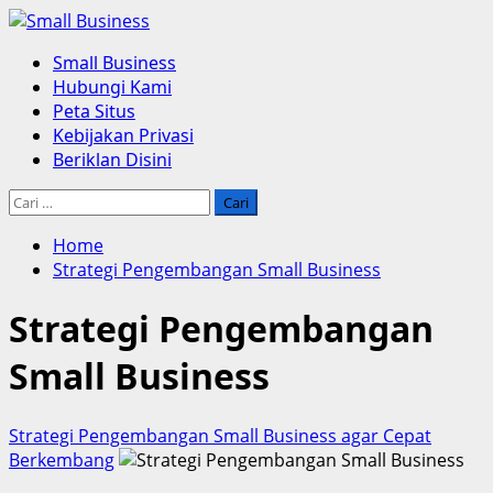
Skip
to
Primary
Small Business
content
Menu
Hubungi Kami
Peta Situs
Kebijakan Privasi
Beriklan Disini
Cari
untuk:
Home
Strategi Pengembangan Small Business
Strategi Pengembangan
Small Business
Strategi Pengembangan Small Business agar Cepat
Berkembang