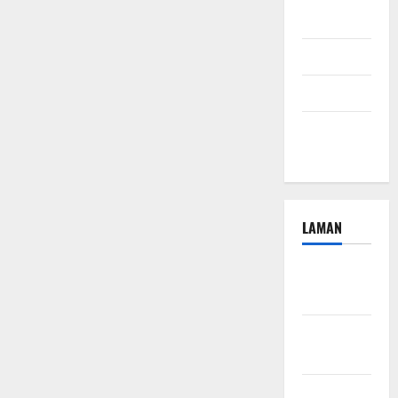
2024
Juli 2024
April 2024
Januari
2024
LAMAN
Beriklan
Disini
Hubungi
Kami
Kebijakan