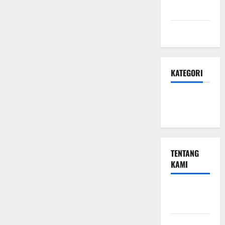
Privasi
Peta Situs
KATEGORI
Small
Business
TENTANG
KAMI
Small
Business
Hubungi