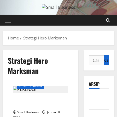
Skip
to
content
Primary
Menu
Home
Strategi Hero Marksman
Strategi Hero
Cari
untuk:
Marksman
ARSIP
Small Business
Agustus
Strategi Late Game Team Fight
2026
yang Efektif
Small Business
Januari 9,
Juli 2026