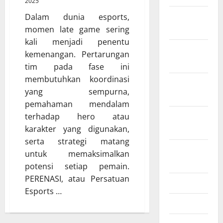
2025
Februari
Dalam dunia esports,
2026
momen late game sering
kali menjadi penentu
Desember
kemenangan. Pertarungan
2025
tim pada fase ini
membutuhkan koordinasi
November
yang sempurna,
2025
pemahaman mendalam
Oktober
terhadap hero atau
2025
karakter yang digunakan,
serta strategi matang
Agustus
untuk memaksimalkan
2025
potensi setiap pemain.
PERENASI, atau Persatuan
Juli 2025
Esports …
Mei 2025