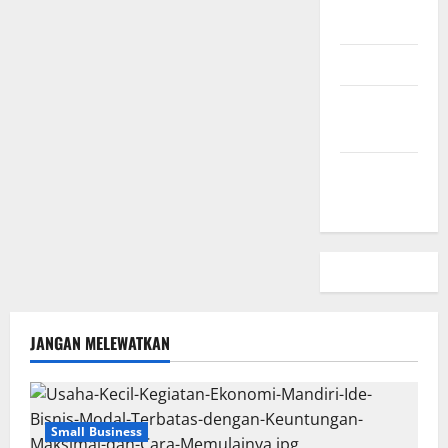
Kami
Peta Situs
Kebijakan
Privasi
Beriklan
Disini
JANGAN MELEWATKAN
Small Business