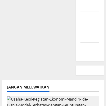
Hubungi
Kami
Peta
Situs
Kebijakan
Privasi
Beriklan
Disini
JANGAN MELEWATKAN