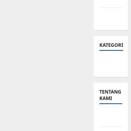
Privasi
Peta
Situs
KATEGORI
Small
Business
TENTANG
KAMI
Small
Business