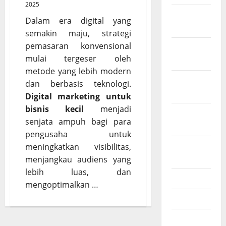
2025
Februari
Dalam era digital yang
2026
semakin maju, strategi
pemasaran konvensional
Desember
mulai tergeser oleh
2025
metode yang lebih modern
November
dan berbasis teknologi.
2025
Digital marketing untuk
bisnis kecil
menjadi
Oktober
senjata ampuh bagi para
2025
pengusaha untuk
Agustus
meningkatkan visibilitas,
2025
menjangkau audiens yang
lebih luas, dan
Juli 2025
mengoptimalkan …
Mei 2025
Maret