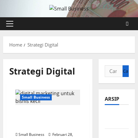
Skip
to
content
Primary
Menu
Home
Strategi Digital
Strategi Digital
Cari
untuk:
Small Business
ARSIP
Digital Marketing untuk
Agustus
Bisnis Kecil: Panduan
2026
Lengkap
Juli 2026
Small Business
Februari 28,