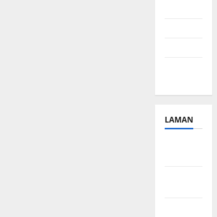
2024
Juli 2024
April 2024
Januari
2024
LAMAN
Beriklan
Disini
Hubungi
Kami
Kebijakan