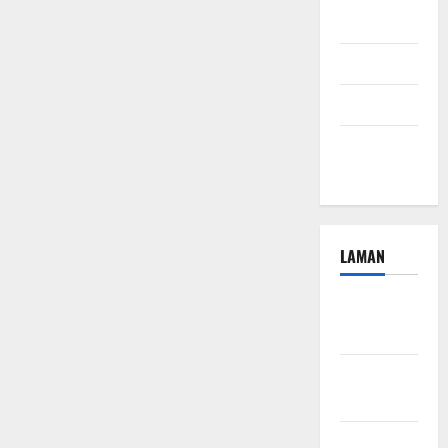
2024
Juli 2024
April 2024
Januari
2024
LAMAN
Beriklan
Disini
Hubungi
Kami
Kebijakan