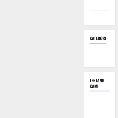
Privasi
Peta Situs
KATEGORI
Small
Business
TENTANG
KAMI
Small
Business
Hubungi