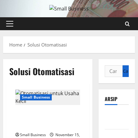
Skip
to
content
Primary
Menu
Home
Solusi Otomatisasi
Solusi Otomatisasi
Cari
untuk:
Small Business
ARSIP
5 Tools Otomatisasi yang
Agustus
Membantu Usaha Kecil Anda
2026
Lebih Efisien
Juli 2026
Small Business
November 15,