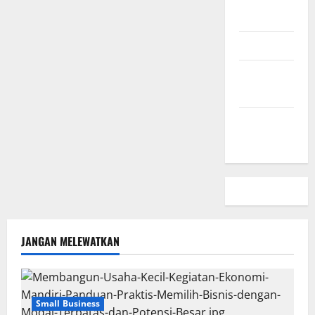
Kami
Peta Situs
Kebijakan
Privasi
Beriklan
Disini
JANGAN MELEWATKAN
Small Business