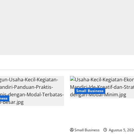
Small Business
ness
Usaha Kecil Kegiatan Ekonom
Usaha Kecil Kegiatan
Ide Kreatif dan Strategi Suk
diri: Panduan Praktis
Modal Minim
nis dengan Modal Terbatas
Small Business
Agustus 5, 202