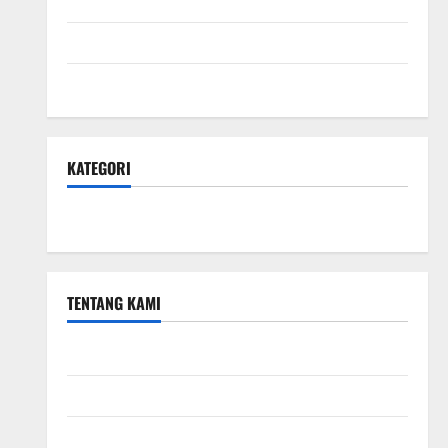
Hubungi Kami
Kebijakan Privasi
Peta Situs
KATEGORI
Small Business
TENTANG KAMI
Small Business
Hubungi Kami
Peta Situs