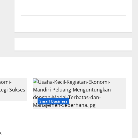
Kebijakan Privasi
Beriklan Disini
Small Business
i Mandiri:
ses dengan
Usaha Kecil Kegiatan Ekonomi Mandiri:
Peluang Menguntungkan dengan Modal
Terbatas dan Manajemen Sederhana
6