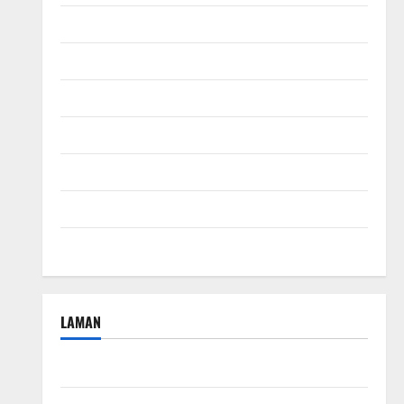
November 2024
Oktober 2024
September 2024
Agustus 2024
Juli 2024
April 2024
Januari 2024
LAMAN
Beriklan Disini