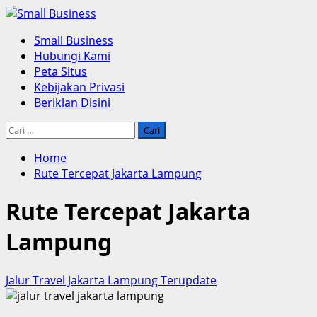
Skip
to
Primary
Small Business
content
Menu
Hubungi Kami
Peta Situs
Kebijakan Privasi
Beriklan Disini
Cari
untuk:
Home
Rute Tercepat Jakarta Lampung
Rute Tercepat Jakarta
Lampung
Jalur Travel Jakarta Lampung Terupdate