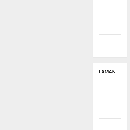
2024
Juli 2024
April 2024
Januari
2024
LAMAN
Beriklan
Disini
Hubungi
Kami
Kebijakan