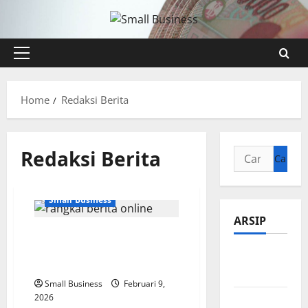
Skip
to
content
Primary
Menu
Home
Redaksi Berita
Redaksi Berita
Cari
untuk:
Small Business
ARSIP
Cara Rangkai Berita
Online agar Cepat,
Agustus
Akurat, dan Menarik
2026
Small Business
Februari 9,
2026
Juli 2026