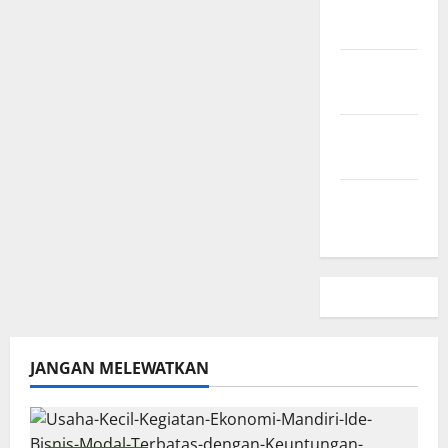
Hubungi
Kami
Peta
Situs
Kebijakan
Privasi
Beriklan
Disini
JANGAN MELEWATKAN