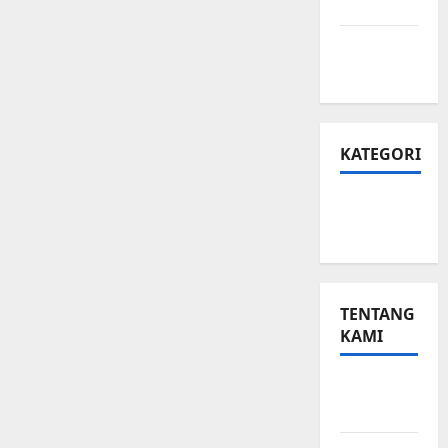
Privasi
Peta
Situs
KATEGORI
Small
Business
TENTANG
KAMI
Small
Business