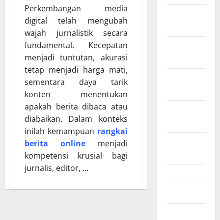
Perkembangan media
Februari
digital telah mengubah
2026
wajah jurnalistik secara
fundamental. Kecepatan
Desember
menjadi tuntutan, akurasi
2025
tetap menjadi harga mati,
November
sementara daya tarik
2025
konten menentukan
apakah berita dibaca atau
Oktober
diabaikan. Dalam konteks
2025
inilah kemampuan
rangkai
Agustus
berita online
menjadi
2025
kompetensi krusial bagi
jurnalis, editor, …
Juli 2025
Mei 2025
Maret