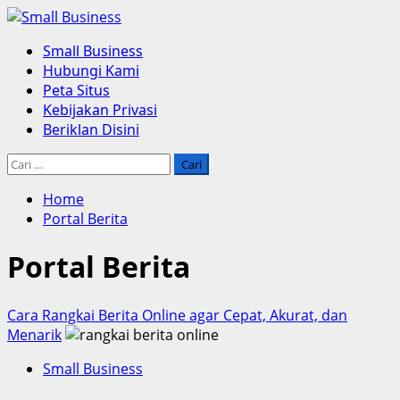
Skip
to
Primary
Small Business
content
Menu
Hubungi Kami
Peta Situs
Kebijakan Privasi
Beriklan Disini
Cari
untuk:
Home
Portal Berita
Portal Berita
Cara Rangkai Berita Online agar Cepat, Akurat, dan
Menarik
Small Business