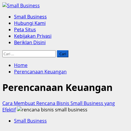
Skip
to
Primary
Small Business
content
Menu
Hubungi Kami
Peta Situs
Kebijakan Privasi
Beriklan Disini
Cari
untuk:
Home
Perencanaan Keuangan
Perencanaan Keuangan
Cara Membuat Rencana Bisnis Small Business yang
Efektif
Small Business