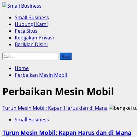
Skip
to
Primary
Small Business
content
Menu
Hubungi Kami
Peta Situs
Kebijakan Privasi
Beriklan Disini
Cari
untuk:
Home
Perbaikan Mesin Mobil
Perbaikan Mesin Mobil
Turun Mesin Mobil: Kapan Harus dan di Mana
Small Business
Turun Mesin Mobil: Kapan Harus dan di Mana