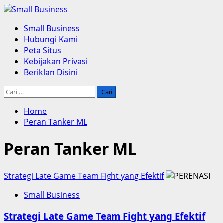
Skip
to
Primary
Small Business
content
Menu
Hubungi Kami
Peta Situs
Kebijakan Privasi
Beriklan Disini
Cari
untuk:
Home
Peran Tanker ML
Peran Tanker ML
Strategi Late Game Team Fight yang Efektif
Small Business
Strategi Late Game Team Fight yang Efektif