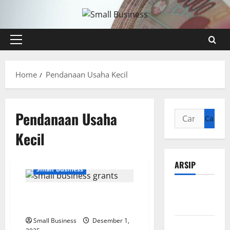
Skip
to
content
Primary
Menu
Home
Pendanaan Usaha Kecil
Pendanaan Usaha
Cari
untuk:
Kecil
ARSIP
Small Business
Agustus
Hibah untuk Bisnis Kecil: Cara
2026
Mendapatkan Dana
Small Business
Desember 1,
Juli 2026