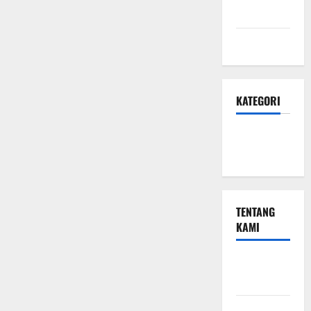
Privasi
Peta Situs
KATEGORI
Small
Business
TENTANG
KAMI
Small
Business
Hubungi