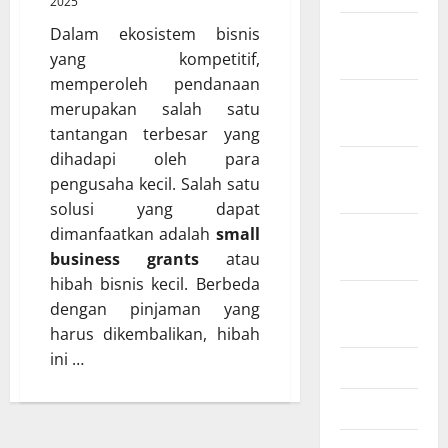
2025
Februari
Dalam ekosistem bisnis
2026
yang kompetitif,
memperoleh pendanaan
Desember
merupakan salah satu
2025
tantangan terbesar yang
dihadapi oleh para
November
pengusaha kecil. Salah satu
2025
solusi yang dapat
Oktober
dimanfaatkan adalah
small
2025
business grants
atau
hibah bisnis kecil. Berbeda
Agustus
dengan pinjaman yang
2025
harus dikembalikan, hibah
ini …
Juli 2025
Mei 2025