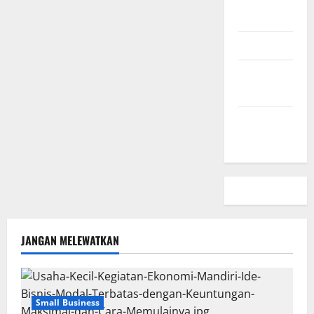
Kami
Peta Situs
Kebijakan
Privasi
Beriklan
Disini
JANGAN MELEWATKAN
Small Business