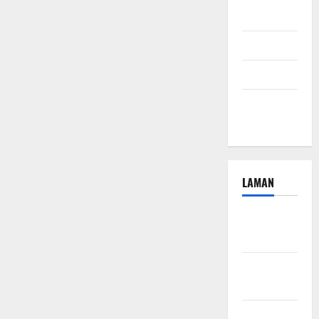
2024
Juli 2024
April 2024
Januari
2024
LAMAN
Beriklan
Disini
Hubungi
Kami
Kebijakan