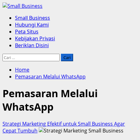
Skip
to
Primary
Small Business
content
Menu
Hubungi Kami
Peta Situs
Kebijakan Privasi
Beriklan Disini
Cari
untuk:
Home
Pemasaran Melalui WhatsApp
Pemasaran Melalui
WhatsApp
Strategi Marketing Efektif untuk Small Business Agar
Cepat Tumbuh