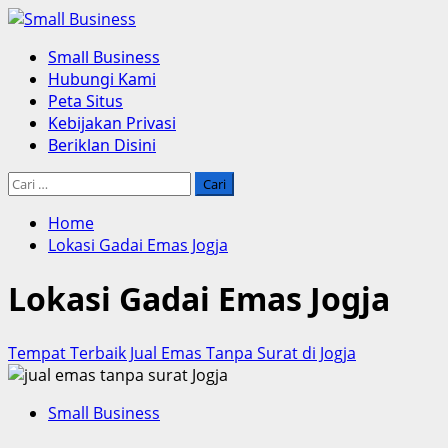
Skip
to
Primary
Small Business
content
Menu
Hubungi Kami
Peta Situs
Kebijakan Privasi
Beriklan Disini
Cari
untuk:
Home
Lokasi Gadai Emas Jogja
Lokasi Gadai Emas Jogja
Tempat Terbaik Jual Emas Tanpa Surat di Jogja
Small Business