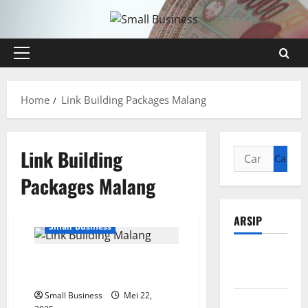
Skip
to
content
Primary
Menu
Home
Link Building Packages Malang
Link Building
Cari
untuk:
Packages Malang
ARSIP
Small Business
Agustus
Software Link Building Malang
2026
Terbaik 2025
Small Business
Mei 22,
Juli 2026