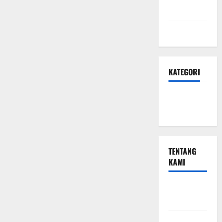
Privasi
Peta Situs
KATEGORI
Small
Business
TENTANG
KAMI
Small
Business
Hubungi