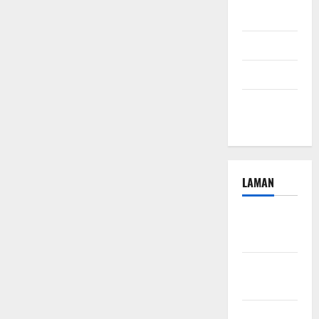
2024
Juli 2024
April 2024
Januari
2024
LAMAN
Beriklan
Disini
Hubungi
Kami
Kebijakan