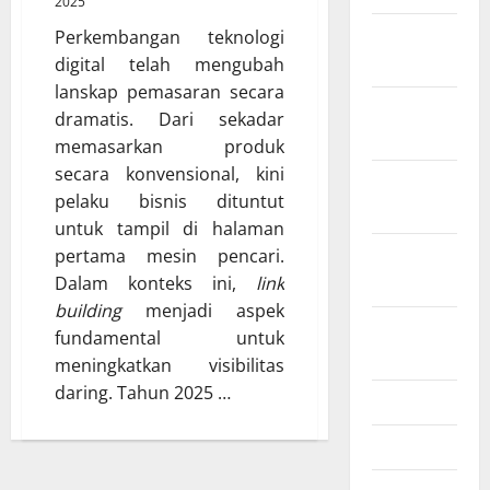
2025
Februari
Perkembangan teknologi
2026
digital telah mengubah
lanskap pemasaran secara
Desember
dramatis. Dari sekadar
2025
memasarkan produk
secara konvensional, kini
November
pelaku bisnis dituntut
2025
untuk tampil di halaman
Oktober
pertama mesin pencari.
2025
Dalam konteks ini,
link
building
menjadi aspek
Agustus
fundamental untuk
2025
meningkatkan visibilitas
daring. Tahun 2025 …
Juli 2025
Mei 2025