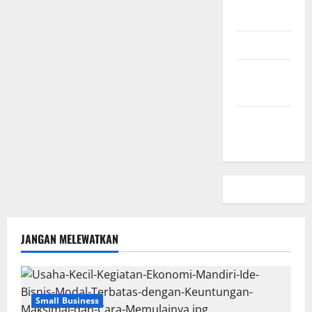
Kami
Peta Situs
Kebijakan
Privasi
Beriklan
Disini
JANGAN MELEWATKAN
Small Business