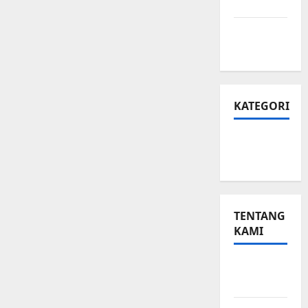
Privasi
Peta
Situs
KATEGORI
Small
Business
TENTANG
KAMI
Small
Business