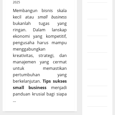
2025
Februari
Membangun bisnis skala
2026
kecil atau
small business
bukanlah tugas yang
Desember
ringan. Dalam lanskap
2025
ekonomi yang kompetitif,
November
pengusaha harus mampu
2025
menggabungkan
kreativitas, strategi, dan
Oktober
manajemen yang cermat
2025
untuk memastikan
Agustus
pertumbuhan yang
2025
berkelanjutan.
Tips sukses
small business
menjadi
Juli 2025
panduan krusial bagi siapa
…
Mei 2025
Maret