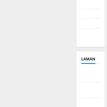
2024
Juli 2024
April 2024
Januari
2024
LAMAN
Beriklan
Disini
Hubungi
Kami
Kebijakan