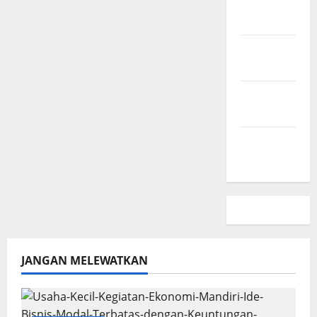
Hubungi
Kami
Peta
Situs
Kebijakan
Privasi
Beriklan
Disini
JANGAN MELEWATKAN