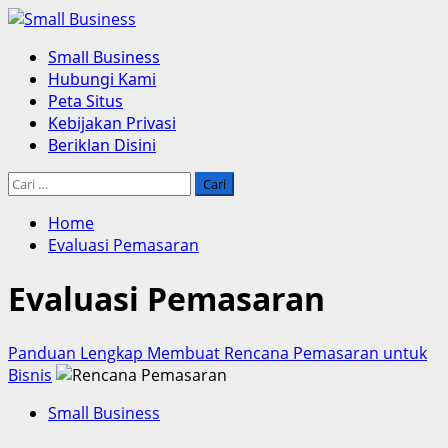
Skip
to
Primary
Small Business
content
Menu
Hubungi Kami
Peta Situs
Kebijakan Privasi
Beriklan Disini
Cari
untuk:
Home
Evaluasi Pemasaran
Evaluasi Pemasaran
Panduan Lengkap Membuat Rencana Pemasaran untuk
Bisnis
Small Business