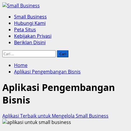
Skip
to
Primary
Small Business
content
Menu
Hubungi Kami
Peta Situs
Kebijakan Privasi
Beriklan Disini
Cari
untuk:
Home
Aplikasi Pengembangan Bisnis
Aplikasi Pengembangan
Bisnis
Aplikasi Terbaik untuk Mengelola Small Business