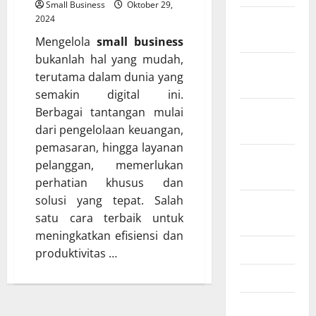
Small Business
Oktober 29,
2024
Februari
2026
Mengelola
small business
bukanlah hal yang mudah,
Desember
terutama dalam dunia yang
2025
semakin digital ini.
Berbagai tantangan mulai
November
dari pengelolaan keuangan,
2025
pemasaran, hingga layanan
Oktober
pelanggan, memerlukan
2025
perhatian khusus dan
solusi yang tepat. Salah
Agustus
satu cara terbaik untuk
2025
meningkatkan efisiensi dan
Juli 2025
produktivitas …
Mei 2025
Maret