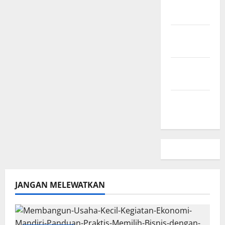
Hubungi
Kami
Peta
Situs
Kebijakan
Privasi
Beriklan
Disini
JANGAN MELEWATKAN