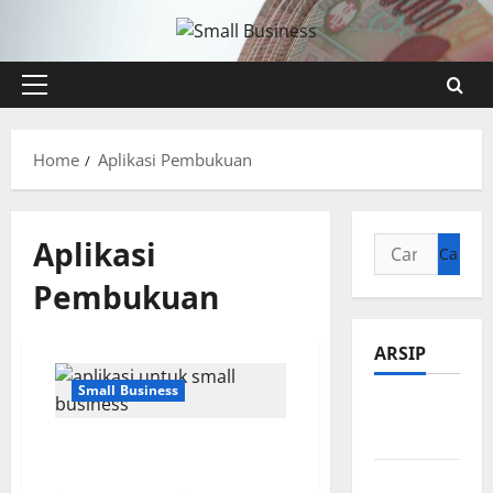
Skip
to
content
Primary
Menu
Home
Aplikasi Pembukuan
Aplikasi
Cari
untuk:
Pembukuan
ARSIP
Small Business
Agustus
2026
Aplikasi Terbaik untuk
Mengelola Small Business
Juli 2026