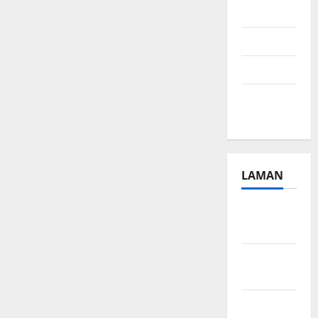
2024
Juli 2024
April 2024
Januari
2024
LAMAN
Beriklan
Disini
Hubungi
Kami
Kebijakan