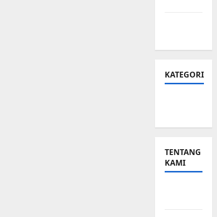
Privasi
Peta
Situs
KATEGORI
Small
Business
TENTANG
KAMI
Small
Business