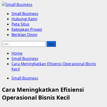
Skip
to
Primary
Small Business
content
Menu
Hubungi Kami
Peta Situs
Kebijakan Privasi
Beriklan Disini
Cari
untuk:
Home
Small Business
Cara Meningkatkan Efisiensi Operasional Bisnis
Kecil
Small Business
Cara Meningkatkan Efisiensi
Operasional Bisnis Kecil