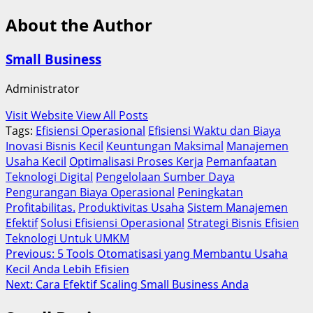
About the Author
Small Business
Administrator
Visit Website
View All Posts
Tags:
Efisiensi Operasional
Efisiensi Waktu dan Biaya
Inovasi Bisnis Kecil
Keuntungan Maksimal
Manajemen
Usaha Kecil
Optimalisasi Proses Kerja
Pemanfaatan
Teknologi Digital
Pengelolaan Sumber Daya
Pengurangan Biaya Operasional
Peningkatan
Profitabilitas.
Produktivitas Usaha
Sistem Manajemen
Efektif
Solusi Efisiensi Operasional
Strategi Bisnis Efisien
Teknologi Untuk UMKM
Post
Previous:
5 Tools Otomatisasi yang Membantu Usaha
Kecil Anda Lebih Efisien
navigation
Next:
Cara Efektif Scaling Small Business Anda