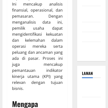
2024
Ini mencakup analisis
finansial, operasional, dan
Agustus
pemasaran. Dengan
2024
menganalisis data ini,
Juli 2024
pemilik usaha dapat
mengidentifikasi kekuatan
April 2024
dan kelemahan dalam
operasi mereka serta
Januari
peluang dan ancaman yang
2024
ada di pasar. Proses ini
juga mencakup
pemantauan indikator
LAMAN
kinerja utama (KPI) yang
relevan dengan tujuan
Beriklan
bisnis.
Disini
Mengapa
Hubungi