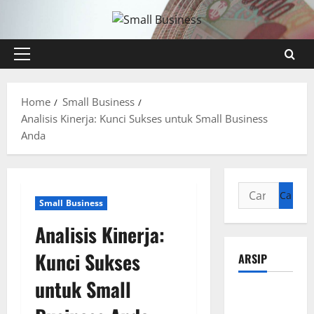
Skip
to
content
Primary
Menu
Home
Small Business
Analisis Kinerja: Kunci Sukses untuk Small Business
Anda
Cari
Small Business
untuk:
Analisis Kinerja:
Kunci Sukses
ARSIP
untuk Small
Agustus
2026