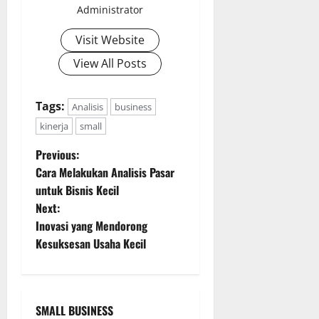
Administrator
Visit Website
View All Posts
Tags:
Analisis
business
kinerja
small
P
Previous:
Cara Melakukan Analisis Pasar
o
untuk Bisnis Kecil
Next:
s
Inovasi yang Mendorong
t
Kesuksesan Usaha Kecil
n
a
SMALL BUSINESS