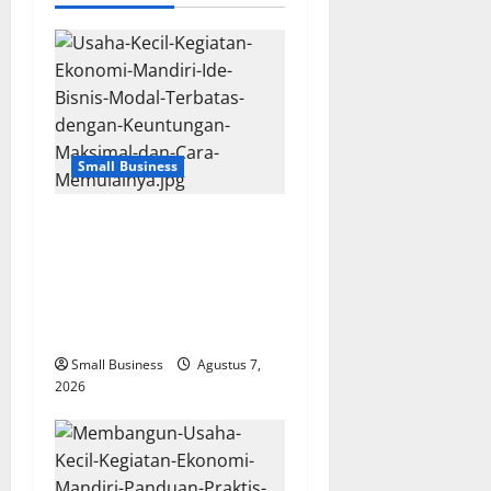
v
i
g
a
Small Business
t
Usaha Kecil Kegiatan
i
Ekonomi Mandiri: Ide Bisnis
Modal Terbatas dengan
o
Keuntungan Maksimal dan
Cara Memulainya
n
Small Business
Agustus 7,
2026