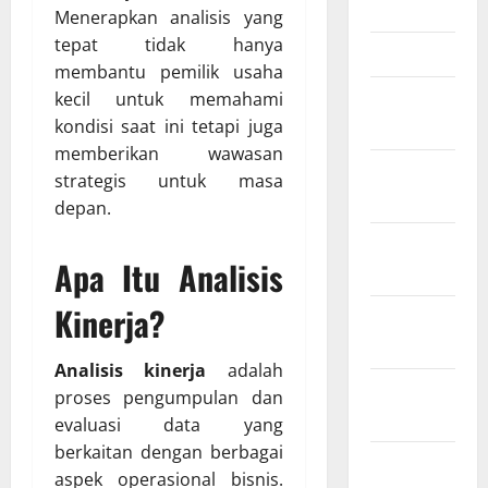
Mei 2025
Menerapkan analisis yang
tepat tidak hanya
Maret 2025
membantu pemilik usaha
Februari
kecil untuk memahami
2025
kondisi saat ini tetapi juga
memberikan wawasan
Januari
strategis untuk masa
2025
depan.
Desember
Apa Itu Analisis
2024
Kinerja?
November
2024
Analisis kinerja
adalah
Oktober
proses pengumpulan dan
2024
evaluasi data yang
berkaitan dengan berbagai
September
aspek operasional bisnis.