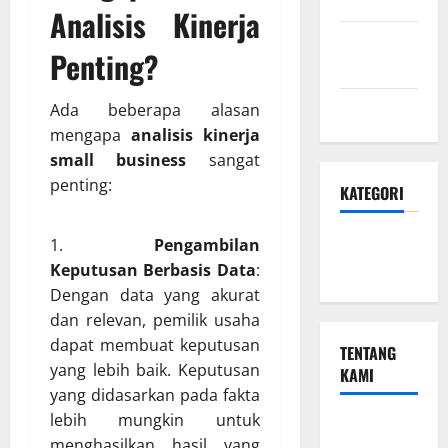
Kami
Analisis Kinerja
Kebijakan
Penting?
Privasi
Peta Situs
Ada beberapa alasan
mengapa
analisis kinerja
small business
sangat
penting:
KATEGORI
Small
Pengambilan
Business
Keputusan Berbasis Data
:
Dengan data yang akurat
dan relevan, pemilik usaha
dapat membuat keputusan
TENTANG
yang lebih baik. Keputusan
KAMI
yang didasarkan pada fakta
lebih mungkin untuk
Small
menghasilkan hasil yang