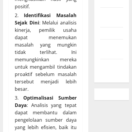
Business
positif.
Hubungi
Identifikasi Masalah
Kami
Sejak Dini
: Melalui analisis
kinerja, pemilik usaha
Peta Situs
dapat menemukan
masalah yang mungkin
Kebijakan
tidak terlihat. Ini
Privasi
memungkinkan mereka
Beriklan
untuk mengambil tindakan
Disini
proaktif sebelum masalah
tersebut menjadi lebih
besar.
Optimalisasi Sumber
Daya
: Analisis yang tepat
dapat membantu dalam
pengelolaan sumber daya
yang lebih efisien, baik itu